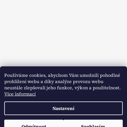
Sledovat na Instagramu
Používáme cookies, abychom Vám umožnili pohodlné
prohlížení webu a díky analýze provozu webu
Facebook
neustále zlepšovali jeho funkce, výkon a použitelnost.
Více informací
Nastavení
Vytvořil Shoptet
Copyright 2026
BABL
. Všechna práva vyhrazena.
Upravit
Odmítnout
Souhlasím
nastavení cookies