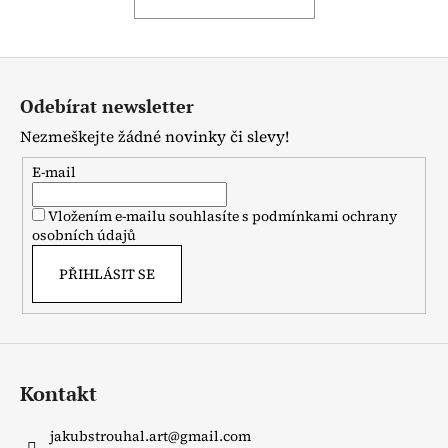
a
j
Z
í
á
t
Odebírat newsletter
p
?
Nezmeškejte žádné novinky či slevy!
a
t
E-mail
í
Vložením e-mailu souhlasíte s
podmínkami ochrany
HLEDAT
osobních údajů
PŘIHLÁSIT SE
D
o
p
o
Kontakt
r
u
jakubstrouhal.art
@
gmail.com