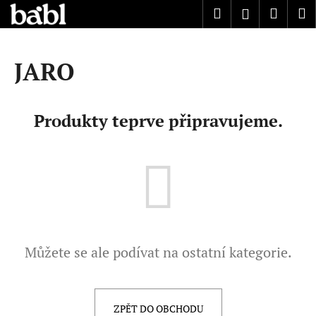
K
Přejít
Hledat
Náku
M
Přihlášen
na
o
obsah
Zpět
Zpět
košík
š
í
JARO
C
k
o
p
Produkty teprve připravujeme.
o
t
ř
e
b
u
j
Můžete se ale podívat na ostatní kategorie.
e
t
e
ZPĚT DO OBCHODU
n