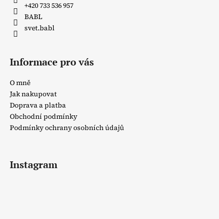
č
+420 733 536 957
u
BABL
j
svet.babl
e
m
e
Informace pro vás
O mně
Jak nakupovat
Doprava a platba
Obchodní podmínky
Podmínky ochrany osobních údajů
Instagram